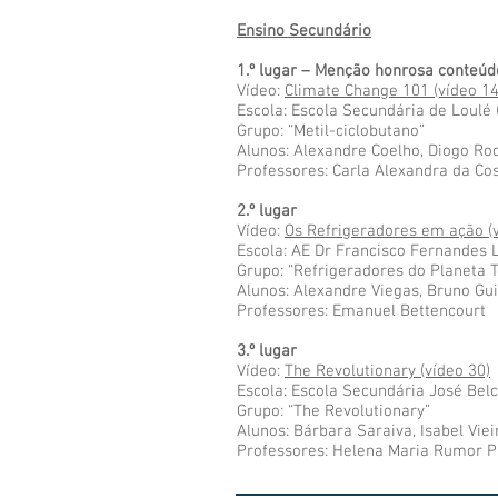
Ensino Secundário
1.º lugar – Menção honrosa conteúd
Vídeo:
Climate Change 101 (vídeo 14
Escola: Escola Secundária de Loulé 
Grupo: “Metil-ciclobutano”
Alunos: Alexandre Coelho, Diogo Ro
Professores: Carla Alexandra da Cos
2.º lugar
Vídeo:
Os Refrigeradores em ação (v
Escola: AE Dr Francisco Fernandes 
Grupo: “Refrigeradores do Planeta T
Alunos: Alexandre Viegas, Bruno Gu
Professores: Emanuel Bettencourt
3.º lugar
Vídeo:
The Revolutionary (vídeo 30)
Escola: Escola Secundária José Belc
Grupo: “The Revolutionary”
Alunos: Bárbara Saraiva, Isabel Vie
Professores: Helena Maria Rumor P