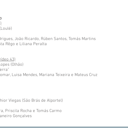
o
)
(Loulé)
drigues, João Ricardo, Rúben Santos, Tomás Martins
ta Rêgo e Liliana Peralta
ídeo 43)
Lopes (Olhão)
erra”
iomar, Luisa Mendes, Mariana Teixeira e Mateus Cruz
hior Viegas (São Brás de Alportel)
ira, Priscila Rocha e Tomás Carmo
aneiro Gonçalves