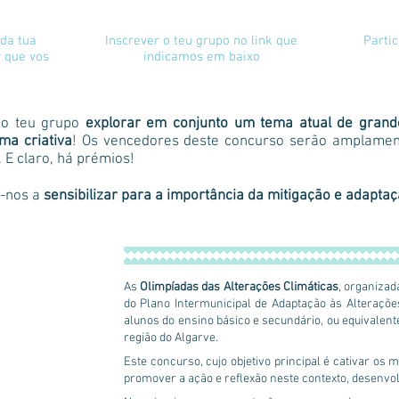
da tua
I
nscrever o teu grupo no link que
P
arti
r que vos
indicamos em baixo
 o teu grupo
explorar em conjunto um tema atual de grande
ma criativa
! Os vencedores deste concurso serão amplamen
 E claro, há prémios!
m-nos a
sensibilizar para a importância da mitigação e adapta
As
Olimpíadas das Alterações Climáticas
, organizad
do Plano Intermunicipal de Adaptação às Alteraçõ
alunos do ensino básico e secundário, ou equivalent
região do Algarve.
a
Este concurso, cujo objetivo principal é cativar os
promover a ação e reflexão neste contexto, desenvol
a