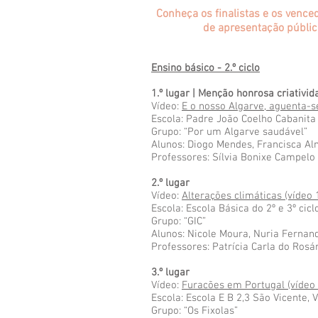
Conheça os finalistas e os vence
de apresentação públic
Ensino básico - 2.º ciclo
1.º lugar | Menção honrosa criativid
Vídeo:
E o nosso Algarve, aguenta-s
Escola: Padre João Coelho Cabanita 
Grupo: “Por um Algarve saudável”
Alunos: Diogo Mendes, Francisca Alm
Professores: Sílvia Bonixe Campelo
2.º lugar
Vídeo:
Alterações climáticas (vídeo 
Escola: Escola Básica do 2º e 3º cic
Grupo: “GIC”
Alunos: Nicole Moura, Nuria Fernand
Professores: Patrícia Carla do Rosá
3.º lugar
Vídeo:
Furacões em Portugal (vídeo 
Escola: Escola E B 2,3 São Vicente, V
Grupo: “Os Fixolas”