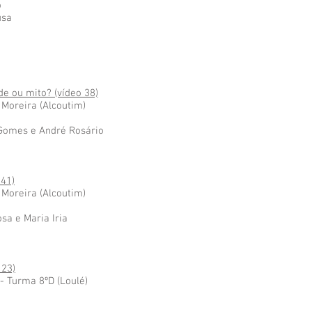
o
usa
de ou mito? (vídeo 38)
 Moreira (Alcoutim)
 Gomes e André Rosário
 41)
 Moreira (Alcoutim)
sa e Maria Iria
 23)
- Turma 8ºD (Loulé)