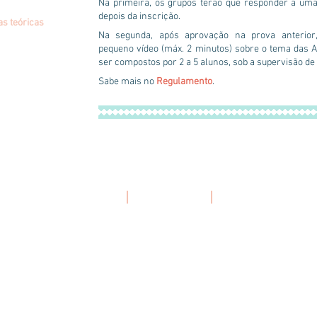
Na primeira, os grupos terão que responder a uma 
depois da inscrição.
as teóricas
a
Na segunda, após aprovação na prova anterior
pequeno vídeo (máx. 2 minutos) sobre o tema das 
ser compostos por 2 a 5 alunos, sob a supervisão de
a
Sabe mais no
Regulamento
.
|
REGULAMENTO
|
POSTER
|
COMUNICADO