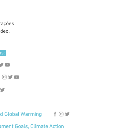
rações
ídeo.
as:
d Global Warming
pment Goals, Climate Action