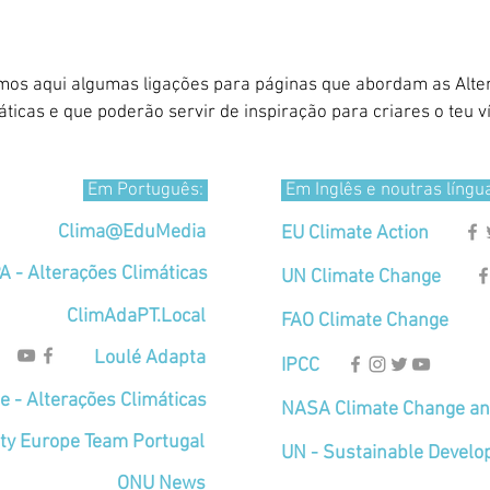
mos aqui algumas ligações para páginas que abordam as Alte
áticas e que poderão servir de inspiração para criares o teu v
Em Português:
Em Inglês e noutras língu
Clima@EduMedia
EU Climate Action
A - Alterações Climáticas
UN Climate Change
ClimAdaPT.Local
FAO Climate Change
Loulé Adapta
IPCC
 - Alterações Climáticas
NASA Climate Change an
ity Europe Team Portugal
UN - Sustainable Develo
ONU News