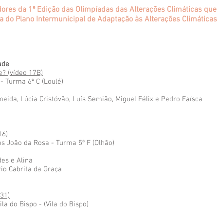
dores da 1ª Edição das Olimpíadas das Alterações Climáticas que
a do Plano Intermunicipal de Adaptação às Alterações Climátic
ade
e? (vídeo 17B)
- Turma 6º C (Loulé)
eida, Lúcia Cristóvão, Luís Semião, Miguel Félix e Pedro Faísca
16)
los João da Rosa - Turma 5º F (Olhão)
es e Alina
rio Cabrita da Graça
31)
ila do Bispo - (Vila do Bispo)