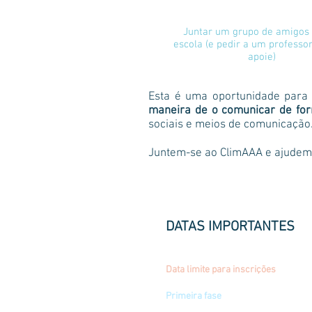
J
untar um grupo de amigos 
escola (e pedir a um professo
apoie)
Esta é uma oportunidade para
maneira de o comunicar de for
sociais e meios de comunicação.
Juntem-se ao ClimAAA e ajude
DATAS IMPORTANTES
09 de novembro de 2018
Data limite para inscrições
Primeira fase