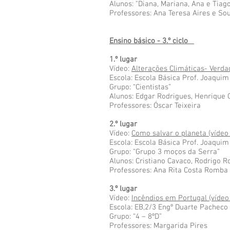
Alunos: "Diana, Mariana, Ana e Tiag
Professores: Ana Teresa Aires e So
Ensino básico - 3.º ciclo
1.º lugar
Vídeo:
Alterações Climáticas- Verda
Escola: Escola Básica Prof. Joaquim
Grupo: “Cientistas”
Alunos: Edgar Rodrigues, Henrique
Professores: Óscar Teixeira
2.º lugar
Vídeo:
Como salvar o planeta (vídeo
Escola: Escola Básica Prof. Joaquim
Grupo: “Grupo 3 moços da Serra”
Alunos: Cristiano Cavaco, Rodrigo Ro
Professores: Ana Rita Costa Romba
3.º lugar
Vídeo:
Incêndios em Portugal (vídeo
Escola: EB,2/3 Engº Duarte Pacheco 
Grupo: “4 – 8ºD”
Professores: Margarida Pires